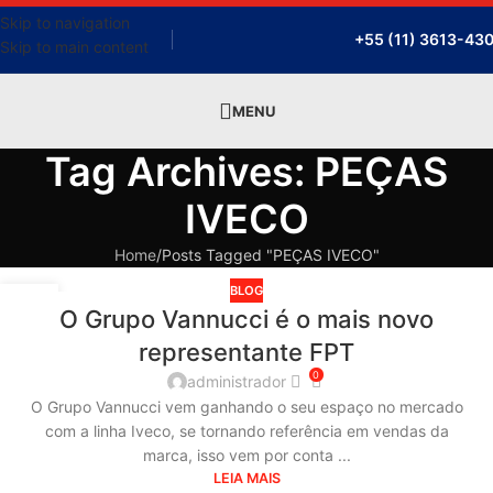
Skip to navigation
+55 (11) 3613-43
Skip to main content
MENU
Tag Archives: PEÇAS
IVECO
Home
Posts Tagged "PEÇAS IVECO"
BLOG
03
O Grupo Vannucci é o mais novo
SET
representante FPT
0
administrador
O Grupo Vannucci vem ganhando o seu espaço no mercado
com a linha Iveco, se tornando referência em vendas da
marca, isso vem por conta ...
LEIA MAIS